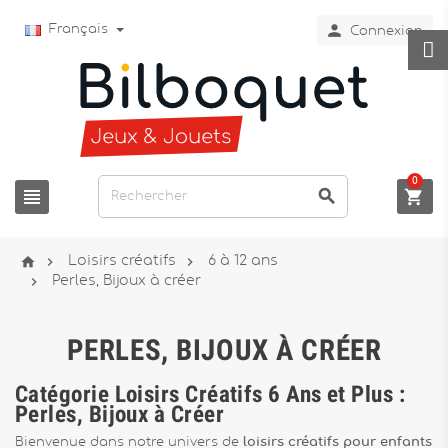

Français
Connexion
0






Loisirs créatifs
6 à 12 ans

Perles, Bijoux à créer
PERLES, BIJOUX À CRÉER
Catégorie Loisirs Créatifs 6 Ans et Plus :
Perles, Bijoux à Créer
Bienvenue dans notre univers de
loisirs créatifs pour enfants