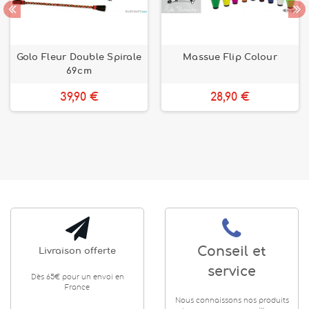
Golo Fleur Double Spirale
Massue Flip Colour
69cm
39,90 €
28,90 €
Conseil et
Livraison offerte
service
Dès 65€ pour un envoi en
France
Nous connaissons nos produits