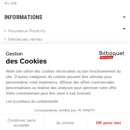
du site.
INFORMATIONS
Nouveaux Produits
Meilleures ventes
Promotions
Gestion
Archives produits
des Cookies
Notre site utilise des cookies nécessaires au bon fonctionnement du
Chèques cadeau
site. D’autres catégories de cookies peuvent être utilisées pour
personnaliser votre expérience, diffuser des offres commerciales
Contactez-nous
personnalisées ou réaliser des analyses pour optimiser notre offre.
Sitemap
Votre consentement peut être retiré à tout moment.
Site Professionnel
Lire la politique de confidentialité
Consentements certifiés par
Continuer sans
Réalisation du site :
Soledis
Je choisis
OK pour moi
accepter