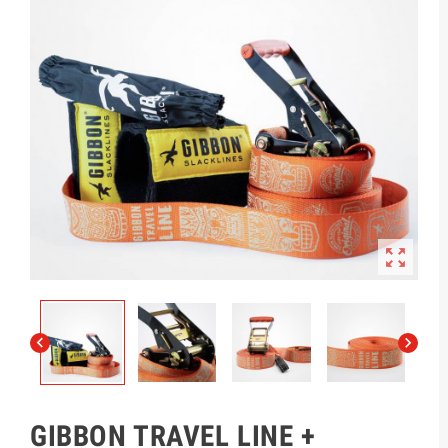



GIBBON TRAVEL LINE +