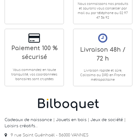
Nous connaissons nos produits
et saurons vous conseiller par
mail ou par téléphone au 02 97
47 56 92
Paiement 100 %
Livraison 48h /
sécurisé
72 h
Vous commandez en toute
Livraison rapide et sûre,
tranquilité, vos coordonnées
Colissimo ou DPD en France
bancaires sont cryptées
métropolitaine
Cadeaux de naissance
|
Jouets en bois
|
Jeux de société
|
Loisirs créatifs
…
9 rue Saint Guénhaël - 56000 VANNES