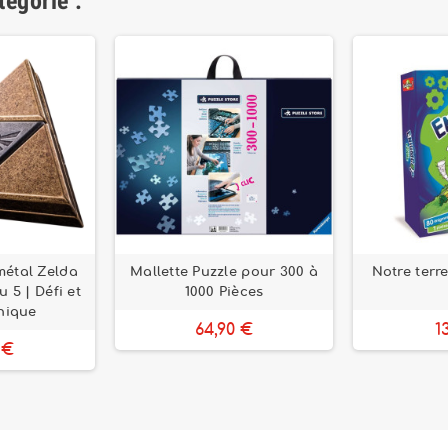
tégorie :
métal Zelda
Mallette Puzzle pour 300 à
Notre terr
u 5 | Défi et
1000 Pièces
nique
64,90 €
1
 €