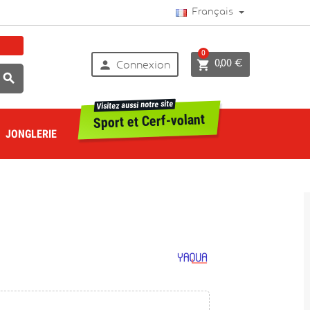
Français
0


0,00 €
Connexion

Visitez aussi notre site
Sport et Cerf-volant
JONGLERIE