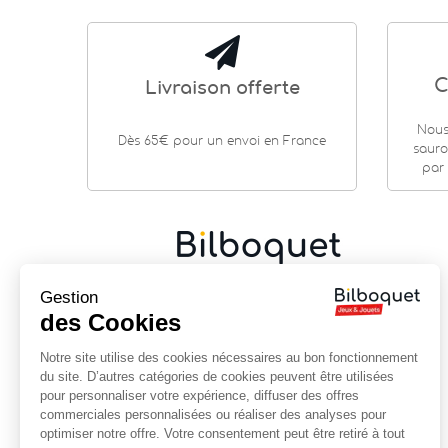
C
Livraison offerte
Nous
Dès 65€ pour un envoi en France
sauro
par 
Gestion
Cadeaux de naissance
|
Jouets en bois
|
Jeux de
société
|
Loisirs créatifs
…
des Cookies
9 rue Saint Guénhaël - 56000 VANNES
Notre site utilise des cookies nécessaires au bon fonctionnement
Centre historique de Vannes
du site. D’autres catégories de cookies peuvent être utilisées
Près de la cathédrale
pour personnaliser votre expérience, diffuser des offres
commerciales personnalisées ou réaliser des analyses pour
02 97 47 56 92
optimiser notre offre. Votre consentement peut être retiré à tout
contact@bilboquet.com