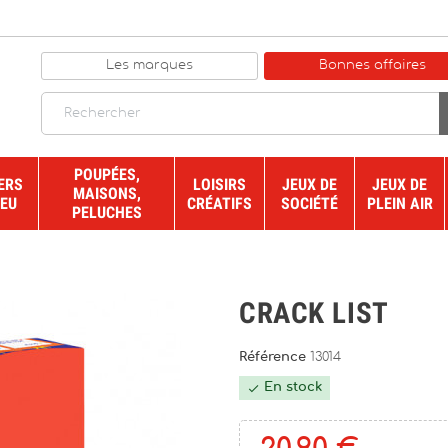
Les marques
Bonnes affaires
POUPÉES,
ERS
LOISIRS
JEUX DE
JEUX DE
MAISONS,
JEU
CRÉATIFS
SOCIÉTÉ
PLEIN AIR
PELUCHES
CRACK LIST
Référence
13014
En stock
