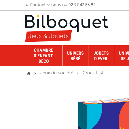
Contactez-nous au
02 97 47 56 92
phone
CHAMBRE
UNIVERS
JOUETS
UNIV
D’ENFANT,
BÉBÉ
D'ÉVEIL
DE 
DÉCO



Jeux de société
Crack List