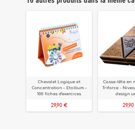
16 autres produits dans la même ca
Tower –
Chevalet Logique et
Casse-tête en 
cile avec
Concentration – Etoilium –
Triforce - Nivea
100 fiches d'exercices
design u
29,90 €
29,90