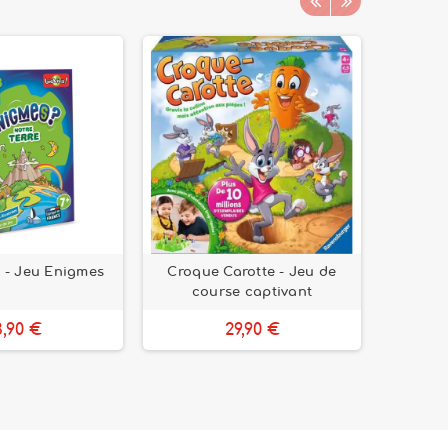
e - Jeu Enigmes
Croque Carotte - Jeu de
Bateau
course captivant
d
3,90 €
29,90 €