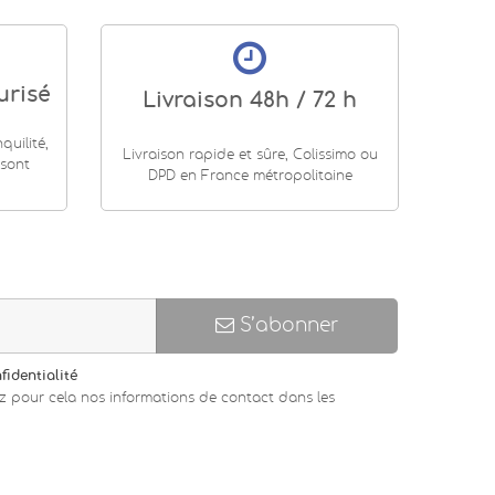
urisé
Livraison 48h / 72 h
uilité,
Livraison rapide et sûre, Colissimo ou
 sont
DPD en France métropolitaine
S’abonner
fidentialité
z pour cela nos informations de contact dans les