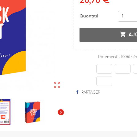
20,90 €
Quantité

AJ
Paiements 100% sé

PARTAGER
