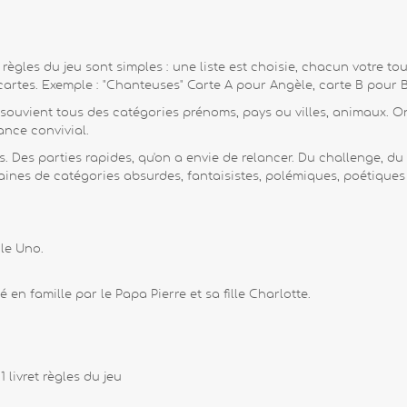
s règles du jeu sont simples : une liste est choisie, chacun votre 
cartes. Exemple : "Chanteuses" Carte A pour Angèle, carte B pour 
e souvient tous des catégories prénoms, pays ou villes, animaux. On
nce convivial.
s. Des parties rapides, qu'on a envie de relancer. Du challenge, d
ntaines de catégories absurdes, fantaisistes, polémiques, poétiqu
 le Uno.
é en famille par le Papa Pierre et sa fille Charlotte.
 livret règles du jeu