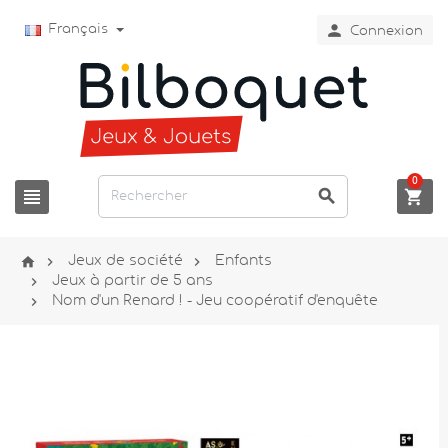

Français
Connexion
0






Jeux de société
Enfants

Jeux à partir de 5 ans

Nom d'un Renard ! - Jeu coopératif d'enquête