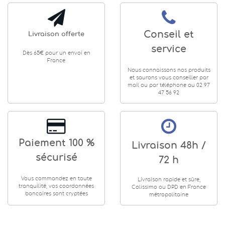
Conseil et
Livraison offerte
service
Dès 65€ pour un envoi en
France
Nous connaissons nos produits
et saurons vous conseiller par
mail ou par téléphone au 02 97
47 56 92
Paiement 100 %
Livraison 48h /
sécurisé
72 h
Vous commandez en toute
Livraison rapide et sûre,
tranquilité, vos coordonnées
Colissimo ou DPD en France
bancaires sont cryptées
métropolitaine