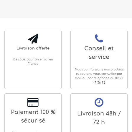
Conseil et
Livraison offerte
service
Dès 65€ pour un envoi en
France
Nous connaissons nos produits
et saurons vous conseiller par
mail ou par téléphone au 02 97
47 56 92
Paiement 100 %
Livraison 48h /
sécurisé
72 h