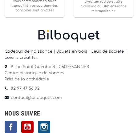
Vous commandez en toute
Livraison rapide et sûre,
tranquilité, vos coordonnées
Colissimo ou DPD en France
bancaires sont cryptées
métropolitaine
Cadeaux de naissance
|
Jouets en bois
|
Jeux de société
|
Loisirs créatifs
…
9 rue Saint Guénhaël - 56000 VANNES
Centre historique de Vannes
Près de la cathédrale
02 97 47 56 92
contact@bilboquet.com
NOUS SUIVRE
Facebook
YouTube
Instagram