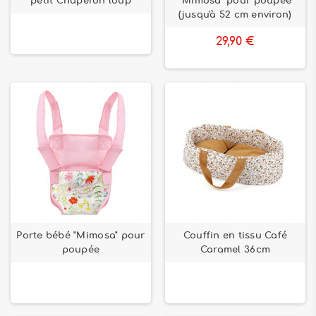
petit Chaperon loup
"Mimosa" pour poupée
(jusqu'à 52 cm environ)
29,90 €
Porte bébé "Mimosa" pour
Couffin en tissu Café
poupée
Caramel 36cm