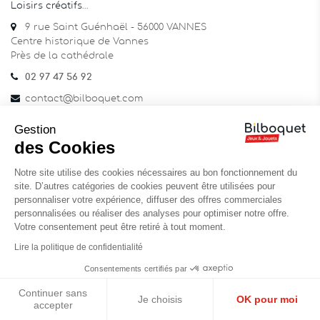
Loisirs créatifs
…
9 rue Saint Guénhaël - 56000 VANNES
Centre historique de Vannes
Près de la cathédrale
02 97 47 56 92
contact@bilboquet.com
Gestion
NOUS SUIVRE
des Cookies
Facebook
YouTube
Instagram
Notre site utilise des cookies nécessaires au bon fonctionnement du
site. D’autres catégories de cookies peuvent être utilisées pour
personnaliser votre expérience, diffuser des offres commerciales
LETTRE D'INFORMATIONS
personnalisées ou réaliser des analyses pour optimiser notre offre.
Votre consentement peut être retiré à tout moment.
Lire la politique de confidentialité
ok
Consentements certifiés par
Continuer sans
Je choisis
OK pour moi
J'accepte les termes et conditions et la politique de
accepter
confidentialité