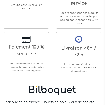
service
Dès 65€ pour un envoi en
France
Nous connaissons nos produits
et saurons vous conseiller par
mail ou par téléphone au 02 97
47 56 92
Paiement 100 %
Livraison 48h /
sécurisé
72 h
Vous commandez en toute
Livraison rapide et sûre,
tranquilité, vos coordonnées
Colissimo ou DPD en France
bancaires sont cryptées
métropolitaine
Cadeaux de naissance
|
Jouets en bois
|
Jeux de société
|