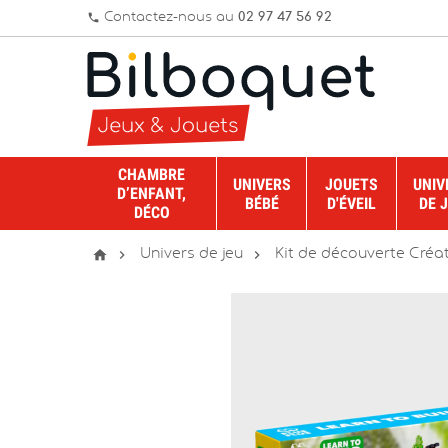
Contactez-nous au
02 97 47 56 92
phone
CHAMBRE
UNIVERS
JOUETS
UNIV
D’ENFANT,
BÉBÉ
D'ÉVEIL
DE 
DÉCO



Univers de jeu
Kit de découverte Créat