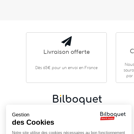
C
Livraison offerte
Nous
Dès 65€ pour un envoi en France
sauro
par 
Gestion
Cadeaux de naissance
|
Jouets en bois
|
Jeux de
société
|
Loisirs créatifs
…
des Cookies
9 rue Saint Guénhaël - 56000 VANNES
Notre site utilise des cookies nécessaires au bon fonctionnement