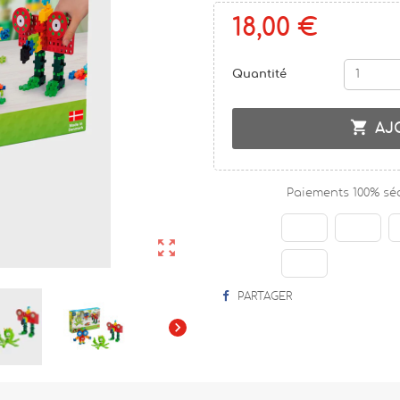
18,00 €
Quantité

AJ
Paiements 100% sé

PARTAGER
