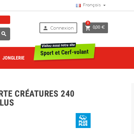
Français
0


0,00 €
Connexion

Visitez aussi notre site
Sport et Cerf-volant
JONGLERIE
RTE CRÉATURES 240
PLUS