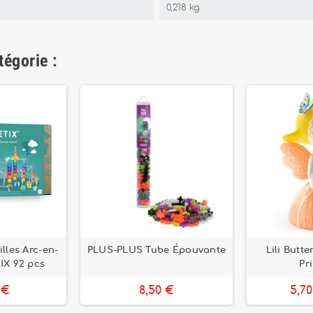
0,218 kg
tégorie :
illes Arc-en-
PLUS-PLUS Tube Épouvante
Lili Butte
IX 92 pcs
Pr
 €
8,50 €
5,7