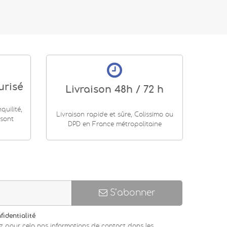
urisé
Livraison 48h / 72 h
uilité,
Livraison rapide et sûre, Colissimo ou
 sont
DPD en France métropolitaine
S’abonner
fidentialité
z pour cela nos informations de contact dans les