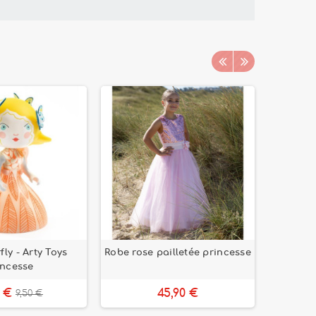
rfly - Arty Toys
Robe rose pailletée princesse
Ense
incesse
faitou
0 €
45,90 €
9,50 €