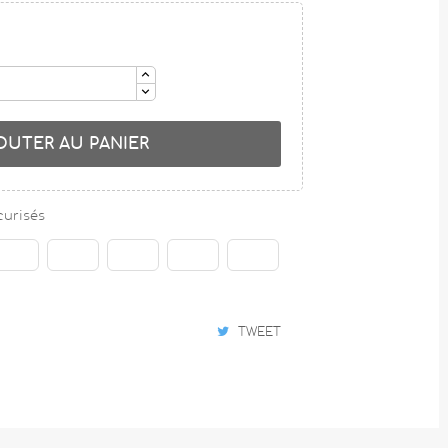
OUTER AU PANIER
curisés
TWEET