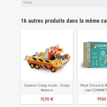
Poids
16 autres produits dans la même ca
nne –
Camion Crazy truck - Crazy
Pack Circuit à B
er Sapin
Motors
ciel CONNET
15,90 €
99,00