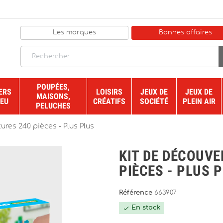
Les marques
Bonnes affaires
POUPÉES,
ERS
LOISIRS
JEUX DE
JEUX DE
MAISONS,
JEU
CRÉATIFS
SOCIÉTÉ
PLEIN AIR
PELUCHES
ures 240 pièces - Plus Plus
KIT DE DÉCOUVE
PIÈCES - PLUS 
Référence
663907
En stock
