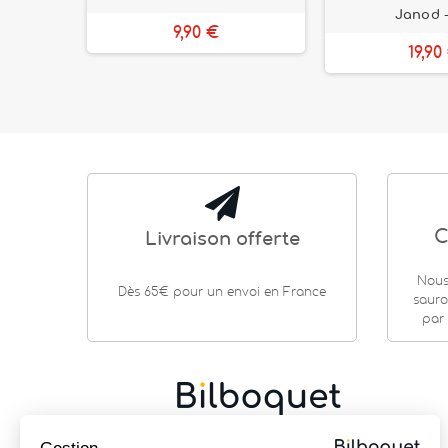
Janod -
9,90 €
19,90
C
Livraison offerte
Nous
Dès 65€ pour un envoi en France
sauro
par 
Cadeaux de naissance
|
Jouets en bois
|
Jeux de