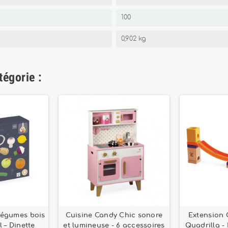
100
0,902 kg
tégorie :
t légumes bois
Cuisine Candy Chic sonore
Extension C
 – Dinette
et lumineuse - 6 accessoires
Quadrilla -