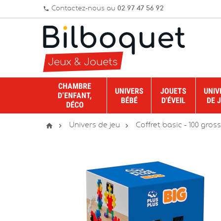
Contactez-nous au
02 97 47 56 92
phone
CHAMBRE
UNIVERS
JOUETS
UNIV
D’ENFANT,
BÉBÉ
D'ÉVEIL
DE 
DÉCO



Univers de jeu
Coffret basic - 100 gross