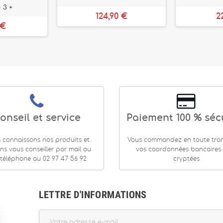
 3 +
124,90 €
2
 €
onseil et service
Paiement 100 % séc
 connaissons nos produits et
Vous commandez en toute tranq
ns vous conseiller par mail ou
vos coordonnées bancaires
téléphone au 02 97 47 56 92
cryptées
LETTRE D'INFORMATIONS