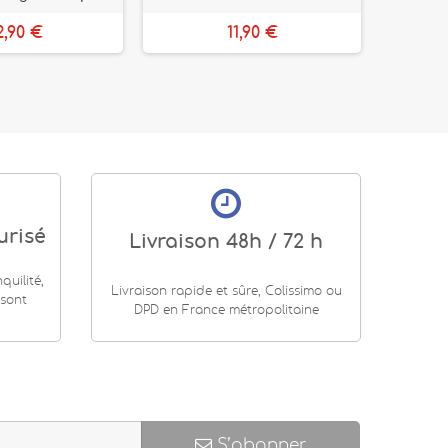
2,90 €
11,90 €
urisé
Livraison 48h / 72 h
uilité,
Livraison rapide et sûre, Colissimo ou
 sont
DPD en France métropolitaine
S’abonner