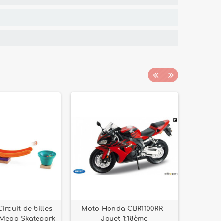
ircuit de billes
Moto Honda CBR1100RR -
Circ
 Mega Skatepark
Jouet 1:18ème
charg