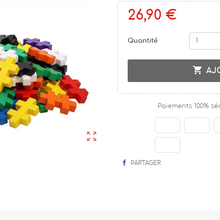
26,90 €
Quantité

AJ
Paiements 100% sé

PARTAGER