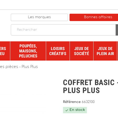
Les marques
Bonnes affaires
POUPÉES,
ERS
LOISIRS
JEUX DE
JEUX DE
MAISONS,
JEU
CRÉATIFS
SOCIÉTÉ
PLEIN AIR
PELUCHES
es pièces - Plus Plus
COFFRET BASIC 
PLUS PLUS
Référence
6632100
En stock
