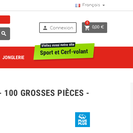
Français
0


0,00 €
Connexion

Visitez aussi notre site
Sport et Cerf-volant
JONGLERIE
- 100 GROSSES PIÈCES -