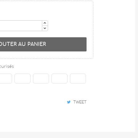
OUTER AU PANIER
curisés
TWEET