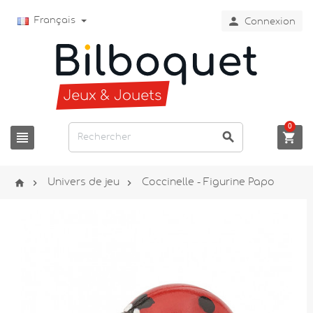

Français
Connexion
0






Univers de jeu
Coccinelle - Figurine Papo