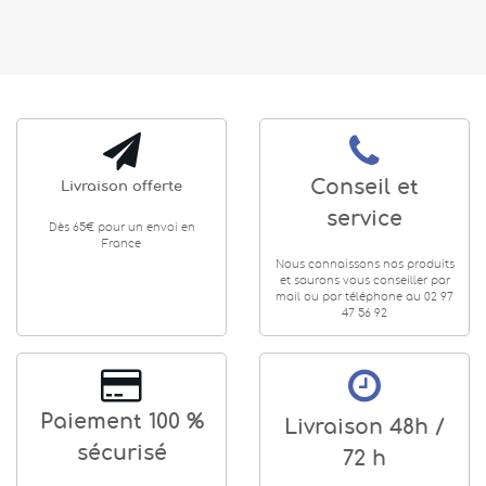
Conseil et
Livraison offerte
service
Dès 65€ pour un envoi en
France
Nous connaissons nos produits
et saurons vous conseiller par
mail ou par téléphone au 02 97
47 56 92
Paiement 100 %
Livraison 48h /
sécurisé
72 h