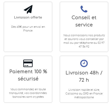
Conseil et
Livraison offerte
service
Dès 65€ pour un envoi en
France
Nous connaissons nos produits
et saurons vous conseiller par
mail ou par téléphone au 02 97
47 56 92
Paiement 100 %
Livraison 48h /
sécurisé
72 h
Vous commandez en toute
Livraison rapide et sûre,
tranquilité, vos coordonnées
Colissimo ou DPD en France
bancaires sont cryptées
métropolitaine