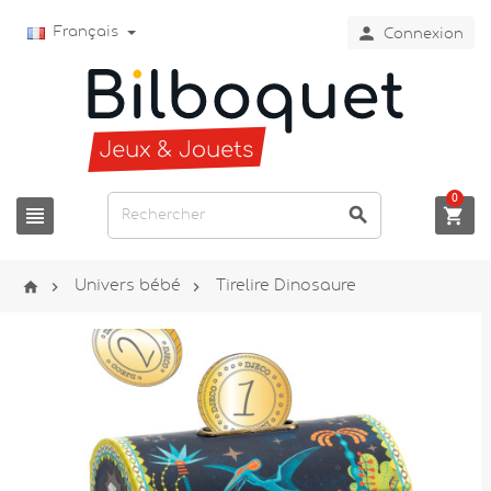

Français
Connexion
0






Univers bébé
Tirelire Dinosaure