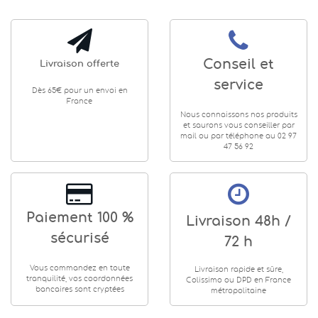
Conseil et
Livraison offerte
service
Dès 65€ pour un envoi en
France
Nous connaissons nos produits
et saurons vous conseiller par
mail ou par téléphone au 02 97
47 56 92
Paiement 100 %
Livraison 48h /
sécurisé
72 h
Vous commandez en toute
Livraison rapide et sûre,
tranquilité, vos coordonnées
Colissimo ou DPD en France
bancaires sont cryptées
métropolitaine