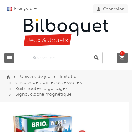

Français
Connexion
0






Univers de jeu
Imitation

Circuits de train et accessoires

Rails, routes, aiguillages

Signal cloche magnétique