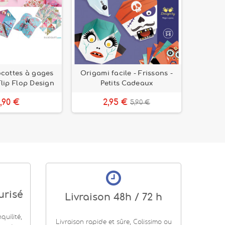
cottes à gages
Origami facile - Frissons -
Origami 
lip Flop Design
Petits Cadeaux
P
,90 €
2,95 €
5,90 €
urisé
Livraison 48h / 72 h
uilité,
Livraison rapide et sûre, Colissimo ou