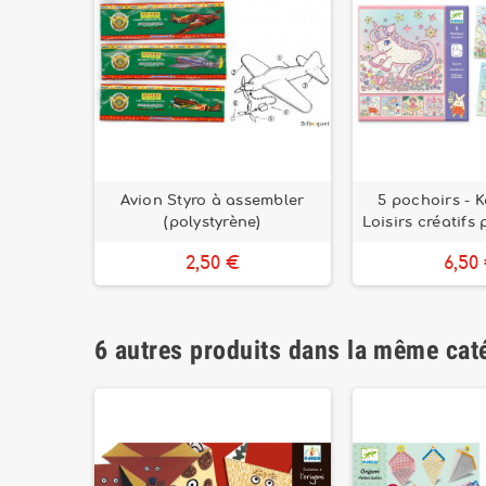
nte -
Avion Styro à assembler
5 pochoirs - 
ercredi
(polystyrène)
Loisirs créatifs
2,50 €
6,50
6 autres produits dans la même caté