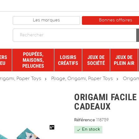
Les marques
Bonnes affaires
POUPÉES,
ERS
LOISIRS
JEUX DE
JEUX DE
MAISONS,
JEU
CRÉATIFS
SOCIÉTÉ
PLEIN AIR
PELUCHES


Origami, Paper Toys
Pliage, Origami, Paper Toys
Origami
ORIGAMI FACILE 
CADEAUX
Référence
118759
En stock
