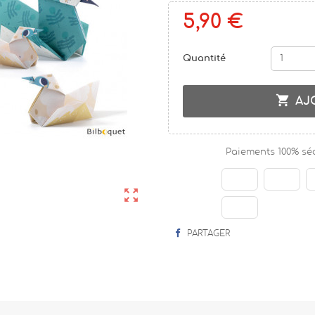
5,90 €
Quantité

AJ
Paiements 100% sé

PARTAGER