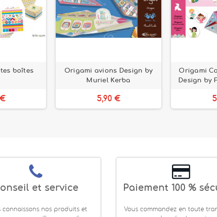
tes boîtes
Origami avions Design by
Origami Co
Muriel Kerba
Design by F
 €
5,90 €
5
onseil et service
Paiement 100 % séc
 connaissons nos produits et
Vous commandez en toute tranq