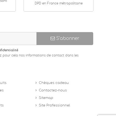
 sont
DPD en France métropolitaine
S’abonner
fidentialité
z pour cela nos informations de contact dans les
uits
Chèques cadeau
tes
Contactez-nous
Sitemap
its
Site Professionnel