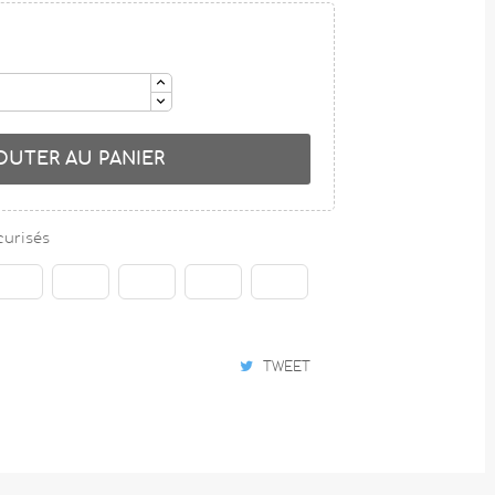
OUTER AU PANIER
curisés
TWEET