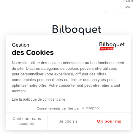
sauro
par 
Gestion
Cadeaux de naissance
|
Jouets en bois
|
Jeux de
société
|
Loisirs créatifs
…
des Cookies
9 rue Saint Guénhaël - 56000 VANNES
Notre site utilise des cookies nécessaires au bon fonctionnement
Centre historique de Vannes
du site. D’autres catégories de cookies peuvent être utilisées
Près de la cathédrale
pour personnaliser votre expérience, diffuser des offres
commerciales personnalisées ou réaliser des analyses pour
02 97 47 56 92
optimiser notre offre. Votre consentement peut être retiré à tout
contact@bilboquet.com
moment.
Lire la politique de confidentialité
NOUS SUIVRE
Consentements certifiés par
Facebook
YouTube
Instagram
Continuer sans
Je choisis
OK pour moi
accepter
Axeptio consent
Plateforme de Gestion du Consentement : Personnalisez vos Options