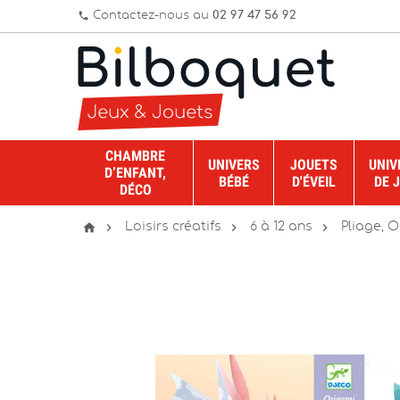
Contactez-nous au
02 97 47 56 92
phone
CHAMBRE
UNIVERS
JOUETS
UNIV
D’ENFANT,
BÉBÉ
D'ÉVEIL
DE 
DÉCO




Loisirs créatifs
6 à 12 ans
Pliage, 