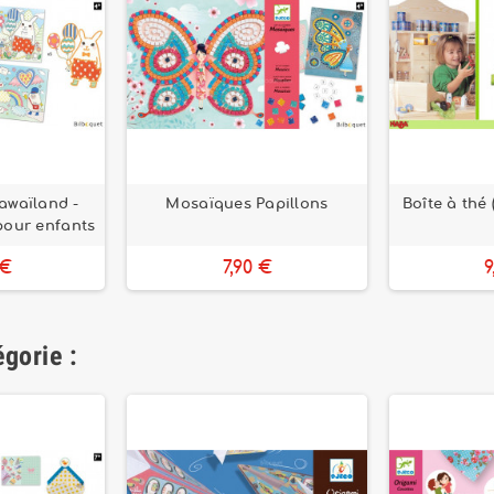
Kawaïland -
Mosaïques Papillons
Boîte à thé
 pour enfants
 €
7,90 €
9
gorie :