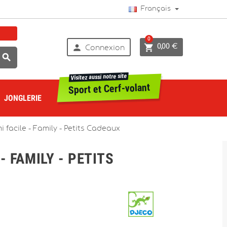
Français
0


0,00 €
Connexion

Visitez aussi notre site
Sport et Cerf-volant
JONGLERIE
 facile - Family - Petits Cadeaux
- FAMILY - PETITS