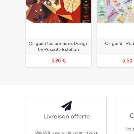
osaures -
Origami les animaux Design
Origami - Peti
ux
by Pascale Estellon
5,90 €
5,50
C
Livraison offerte
Nous
Dès 65€ pour un envoi en France