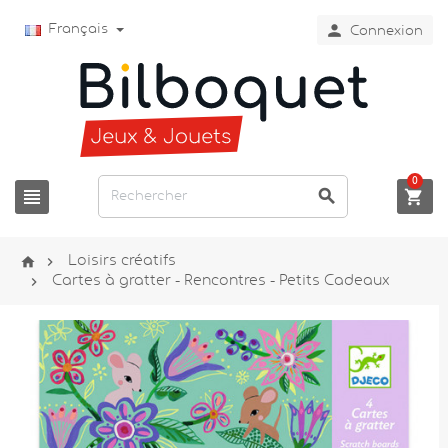

Français
Connexion
0





Loisirs créatifs

Cartes à gratter - Rencontres - Petits Cadeaux