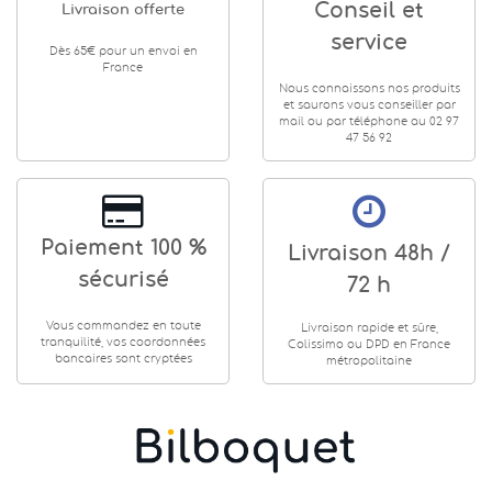
Conseil et
Livraison offerte
service
Dès 65€ pour un envoi en
France
Nous connaissons nos produits
et saurons vous conseiller par
mail ou par téléphone au 02 97
47 56 92
Paiement 100 %
Livraison 48h /
sécurisé
72 h
Vous commandez en toute
Livraison rapide et sûre,
tranquilité, vos coordonnées
Colissimo ou DPD en France
bancaires sont cryptées
métropolitaine