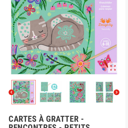



CARTES À GRATTER -
RENCONTRES - PETITS