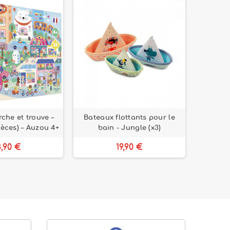
rche et trouve –
Bateaux flottants pour le
Robin
ièces) – Auzou 4+
bain - Jungle (x3)
silh
8,90 €
19,90 €