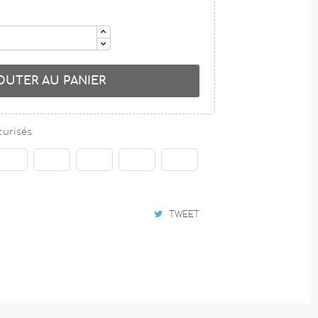
OUTER AU PANIER
curisés
TWEET