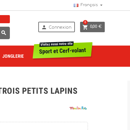
Français
0


0,00 €
Connexion

Visitez aussi notre site
Sport et Cerf-volant
JONGLERIE
 TROIS PETITS LAPINS