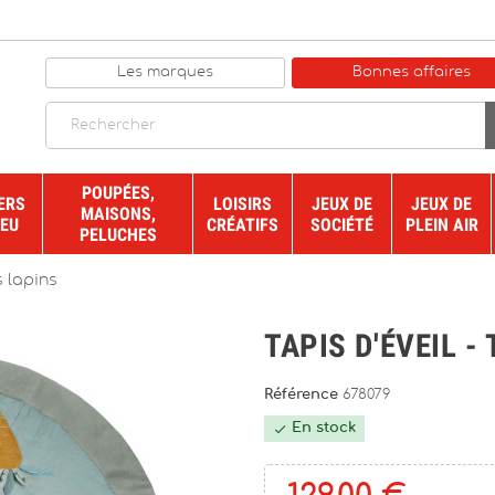
Les marques
Bonnes affaires
POUPÉES,
ERS
LOISIRS
JEUX DE
JEUX DE
MAISONS,
JEU
CRÉATIFS
SOCIÉTÉ
PLEIN AIR
PELUCHES
s lapins
TAPIS D'ÉVEIL -
Référence
678079
En stock
