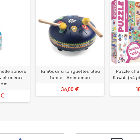
rielle sonore
Tambour à languettes bleu
Puzzle che
s et océan –
foncé - Animambo
Kawaii (54 p
Boom
36,00 €
1
 €