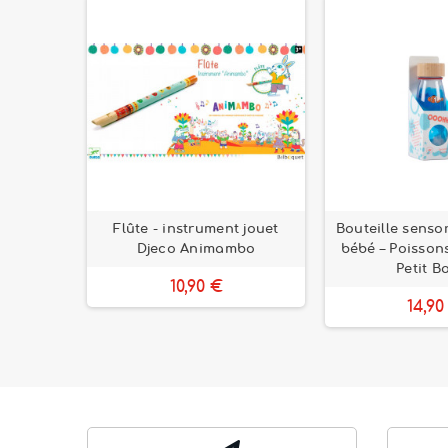
rtes
Flûte - instrument jouet
Bouteille senso
le lion
Djeco Animambo
bébé – Poisson
Petit 
10,90 €
14,90