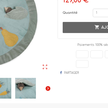
129,00 €
Quantité

AJ
Paiements 100% sé

PARTAGER
