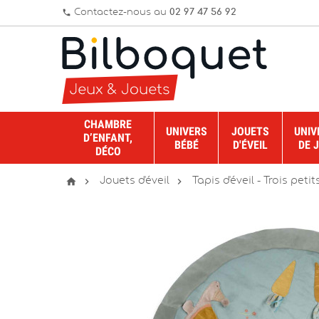
Contactez-nous au
02 97 47 56 92
phone
CHAMBRE
UNIVERS
JOUETS
UNIV
D’ENFANT,
BÉBÉ
D'ÉVEIL
DE 
DÉCO



Jouets d'éveil
Tapis d'éveil - Trois petit