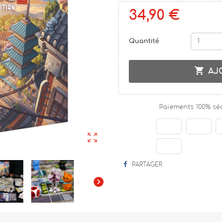
34,90 €
Quantité

AJ
Paiements 100% sé

PARTAGER
