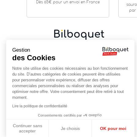
Dès 65€ pour un envoi en France
sauro
par 
Gestion
Cadeaux de naissance
|
Jouets en bois
|
Jeux de
société
|
Loisirs créatifs
…
des Cookies
9 rue Saint Guénhaël - 56000 VANNES
Notre site utilise des cookies nécessaires au bon fonctionnement
Centre historique de Vannes
du site. D’autres catégories de cookies peuvent être utilisées
Près de la cathédrale
pour personnaliser votre expérience, diffuser des offres
commerciales personnalisées ou réaliser des analyses pour
02 97 47 56 92
optimiser notre offre. Votre consentement peut être retiré à tout
contact@bilboquet.com
moment.
Lire la politique de confidentialité
NOUS SUIVRE
Consentements certifiés par
Facebook
YouTube
Instagram
Continuer sans
Je choisis
OK pour moi
accepter