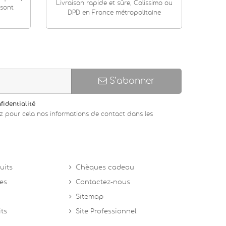
Livraison rapide et sûre, Colissimo ou
 sont
DPD en France métropolitaine
S’abonner
fidentialité
z pour cela nos informations de contact dans les
uits
Chèques cadeau
tes
Contactez-nous
Sitemap
its
Site Professionnel