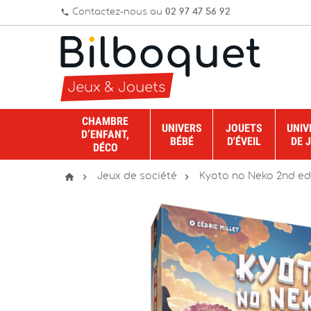
Contactez-nous au
02 97 47 56 92
phone
CHAMBRE
UNIVERS
JOUETS
UNIV
D’ENFANT,
BÉBÉ
D'ÉVEIL
DE 
DÉCO



Jeux de société
Kyoto no Neko 2nd edi