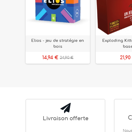
tego –
Elios - jeu de stratégie en
Exploding Kitt
ure à
bois
bas
14,94 €
21,90
24,90 €
C
Livraison offerte
Nous