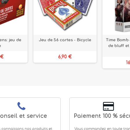
ens: jeu de
Jeu de 56 cartes - Bicycle
Time Bomb –
e
de bluff e
 €
6,90 €
1
onseil et service
Paiement 100 % séc
 connaissons nos produits et
Vous commandez en toute tranq