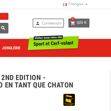
Français
0


0,00 €
Connexion

Visitez aussi notre site
Sport et Cerf-volant
JONGLERIE
2ND EDITION -
O EN TANT QUE CHATON