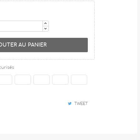
OUTER AU PANIER
curisés
TWEET