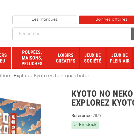
Les marques
Bonnes affaires
POUPÉES,
ERS
LOISIRS
JEUX DE
JEUX DE
MAISONS,
JEU
CRÉATIFS
SOCIÉTÉ
PLEIN AIR
PELUCHES
tion - Explorez Kyoto en tant que chaton
KYOTO NO NEKO 
EXPLOREZ KYOT
Référence
7879
En stock
