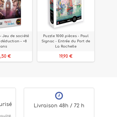
 Jeu de société
Puzzle 1000 pièces - Paul
Puzzle 
t déduction – +8
Signac - Entrée du Port de
Dans l
ans
La Rochelle
6,50 €
19,90 €
urisé
Livraison 48h / 72 h
uilité,