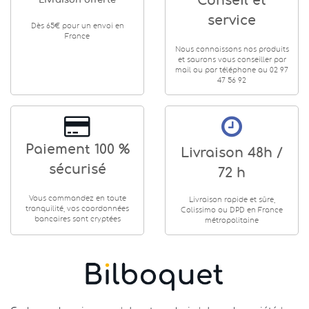
Conseil et
Livraison offerte
service
Dès 65€ pour un envoi en
France
Nous connaissons nos produits
et saurons vous conseiller par
mail ou par téléphone au 02 97
47 56 92
Paiement 100 %
Livraison 48h /
sécurisé
72 h
Vous commandez en toute
Livraison rapide et sûre,
tranquilité, vos coordonnées
Colissimo ou DPD en France
bancaires sont cryptées
métropolitaine