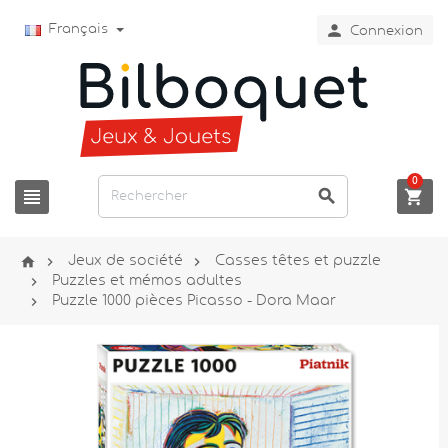

Français
Connexion
0






Jeux de société
Casses têtes et puzzle

Puzzles et mémos adultes

Puzzle 1000 pièces Picasso - Dora Maar