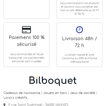
Nous connaissons nos produits
et saurons vous conseiller par
mail ou par téléphone au 02 97
47 56 92
Paiement 100 %
Livraison 48h /
sécurisé
72 h
Vous commandez en toute
Livraison rapide et sûre,
tranquilité, vos coordonnées
Colissimo ou DPD en France
bancaires sont cryptées
métropolitaine
Cadeaux de naissance
|
Jouets en bois
|
Jeux de société
|
Loisirs créatifs
…
9 rue Saint Guénhaël - 56000 VANNES