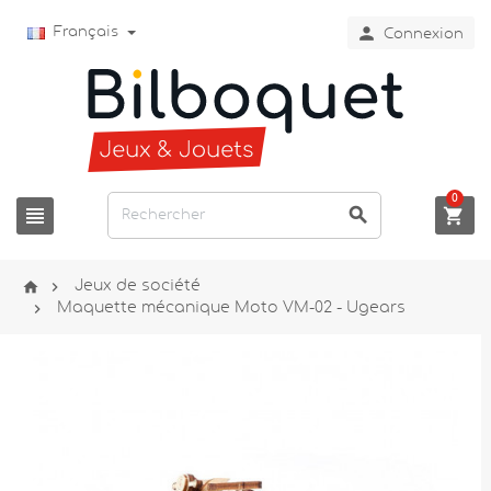

Français
Connexion
0





Jeux de société

Maquette mécanique Moto VM-02 - Ugears