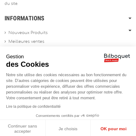
du site.
INFORMATIONS
Nouveaux Produits
Meilleures ventes
Promotions
Gestion
Archives produits
des Cookies
Notre site utilise des cookies nécessaires au bon fonctionnement du
Chèques cadeau
site. D’autres catégories de cookies peuvent être utilisées pour
personnaliser votre expérience, diffuser des offres commerciales
Contactez-nous
personnalisées ou réaliser des analyses pour optimiser notre offre.
Sitemap
Votre consentement peut être retiré à tout moment.
Site Professionnel
Lire la politique de confidentialité
Consentements certifiés par
Continuer sans
Réalisation du site :
Soledis
Je choisis
OK pour moi
accepter