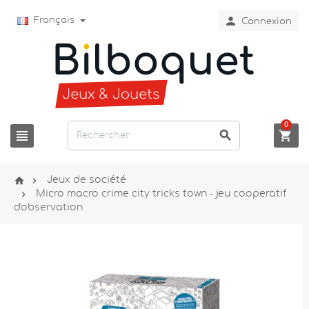

Français
Connexion
0





Jeux de société

Micro macro crime city tricks town - jeu cooperatif
d'observation