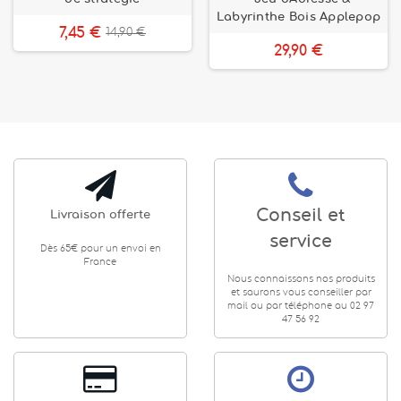
Labyrinthe Bois Applepop
7,45 €
14,90 €
29,90 €
Conseil et
Livraison offerte
service
Dès 65€ pour un envoi en
France
Nous connaissons nos produits
et saurons vous conseiller par
mail ou par téléphone au 02 97
47 56 92