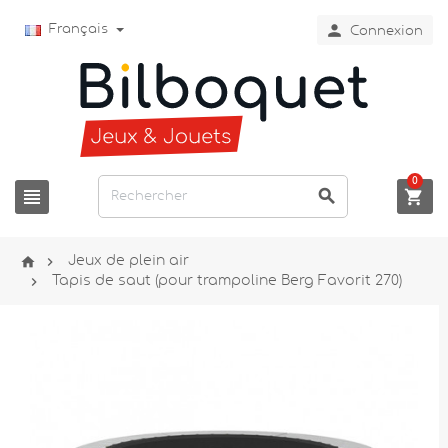

Français
Connexion
0





Jeux de plein air

Tapis de saut (pour trampoline Berg Favorit 270)