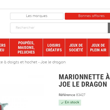
Les marques
Bonnes affaires
POUPÉES,
ERS
LOISIRS
JEUX DE
JEUX DE
MAISONS,
JEU
CRÉATIFS
SOCIÉTÉ
PLEIN AIR
PELUCHES
e à doigts et hochet - Joe le dragon
MARIONNETTE À
JOE LE DRAGON
Référence
83427
En stock
