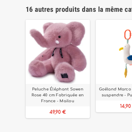
16 autres produits dans la même ca
t Méloé
Peluche Éléphant Sowen
Goéland Marco d
France -
Rose 40 cm Fabriquée en
suspendre - Pu
ion
France - Maïlou
14,90
49,90 €