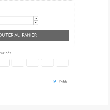
OUTER AU PANIER
curisés
TWEET