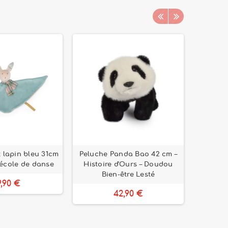
 lapin bleu 31cm
Peluche Panda Bao 42 cm –
Triangle
 école de danse
Histoire d'Ours – Doudou
li
Bien-être Lesté
9,90 €
42,90 €