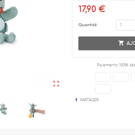
17,90 €
Quantité

AJ
Paiements 100% sé

PARTAGER