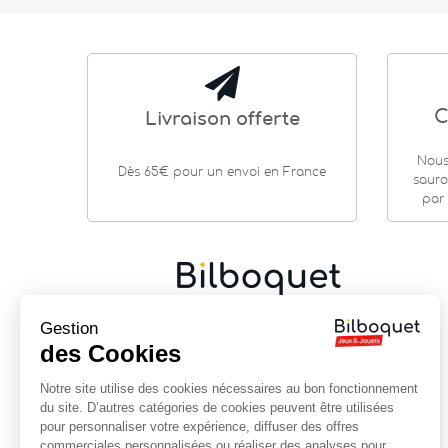
C
Livraison offerte
Nous
Dès 65€ pour un envoi en France
sauro
par 
Gestion
Cadeaux de naissance
|
Jouets en bois
|
Jeux de
société
|
Loisirs créatifs
…
des Cookies
9 rue Saint Guénhaël - 56000 VANNES
Notre site utilise des cookies nécessaires au bon fonctionnement
Centre historique de Vannes
du site. D’autres catégories de cookies peuvent être utilisées
Près de la cathédrale
pour personnaliser votre expérience, diffuser des offres
commerciales personnalisées ou réaliser des analyses pour
02 97 47 56 92