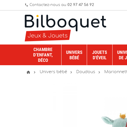
Contactez-nous au
02 97 47 56 92
phone
CHAMBRE
UNIVERS
JOUETS
UNIV
D’ENFANT,
BÉBÉ
D'ÉVEIL
DE 
DÉCO




Univers bébé
Doudous
Marionnett