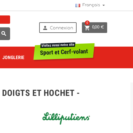
Français
0


0,00 €
Connexion

Visitez aussi notre site
Sport et Cerf-volant
JONGLERIE
 DOIGTS ET HOCHET -