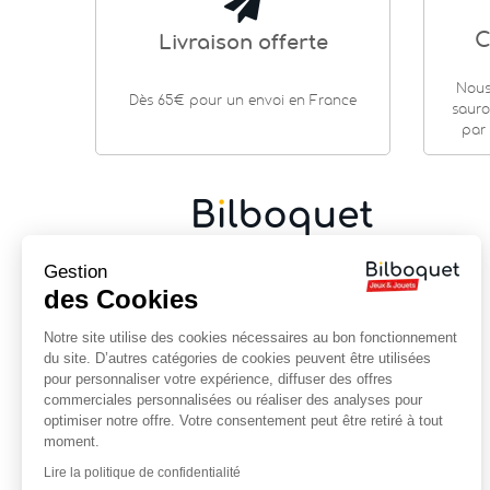
C
Livraison offerte
Nous
Dès 65€ pour un envoi en France
sauro
par 
Gestion
Cadeaux de naissance
|
Jouets en bois
|
Jeux de
société
|
Loisirs créatifs
…
des Cookies
9 rue Saint Guénhaël - 56000 VANNES
Notre site utilise des cookies nécessaires au bon fonctionnement
Centre historique de Vannes
du site. D’autres catégories de cookies peuvent être utilisées
Près de la cathédrale
pour personnaliser votre expérience, diffuser des offres
commerciales personnalisées ou réaliser des analyses pour
02 97 47 56 92
optimiser notre offre. Votre consentement peut être retiré à tout
contact@bilboquet.com
moment.
Lire la politique de confidentialité
NOUS SUIVRE