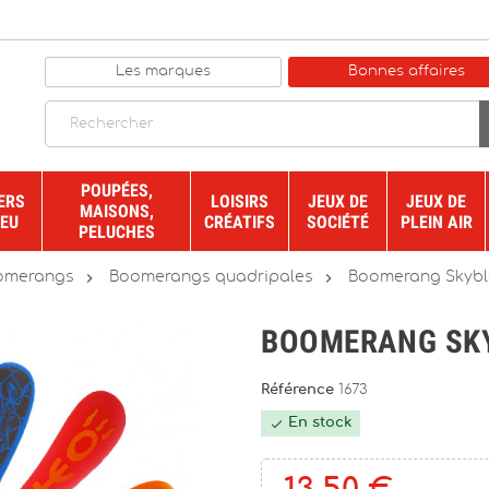
Les marques
Bonnes affaires
POUPÉES,
ERS
LOISIRS
JEUX DE
JEUX DE
MAISONS,
JEU
CRÉATIFS
SOCIÉTÉ
PLEIN AIR
PELUCHES


omerangs
Boomerangs quadripales
Boomerang Skybl
BOOMERANG SKY
Référence
1673
En stock
