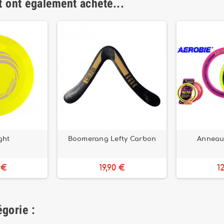
t ont également acheté...
ght
Boomerang Lefty Carbon
Anneau 
 €
19,90 €
1
gorie :