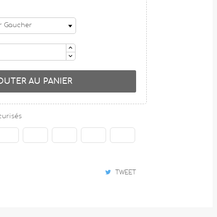
OUTER AU PANIER
curisés
TWEET