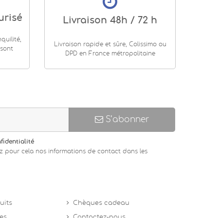
urisé
Livraison 48h / 72 h
uilité,
Livraison rapide et sûre, Colissimo ou
 sont
DPD en France métropolitaine
S’abonner
fidentialité
z pour cela nos informations de contact dans les
uits
Chèques cadeau
tes
Contactez-nous