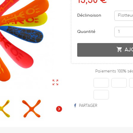
13,50 €
Déclinaison
Quantité

AJ
Paiements 100% sé

PARTAGER
