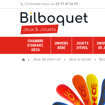
Contactez-nous au
02 97 47 56 92
phone
CHAMBRE
UNIVERS
JOUETS
UNIV
D’ENFANT,
BÉBÉ
D'ÉVEIL
DE 
DÉCO




Jeux de plein air
Jeux à lancer
Bo