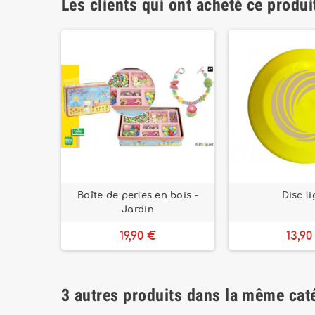
Les clients qui ont acheté ce produi
ing
Boîte de perles en bois -
Disc li
Jardin
19,90 €
13,90
3 autres produits dans la même caté