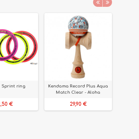
Sprint ring
Kendama Record Plus Aqua
Skyb
Match Clear - Aloha
2,50 €
29,90 €