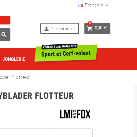
Français
0


0,00 €
Connexion

Visitez aussi notre site
Sport et Cerf-volant
JONGLERIE
ader Flotteur
BLADER FLOTTEUR