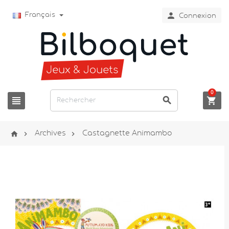

Français
Connexion
0






Archives
Castagnette Animambo