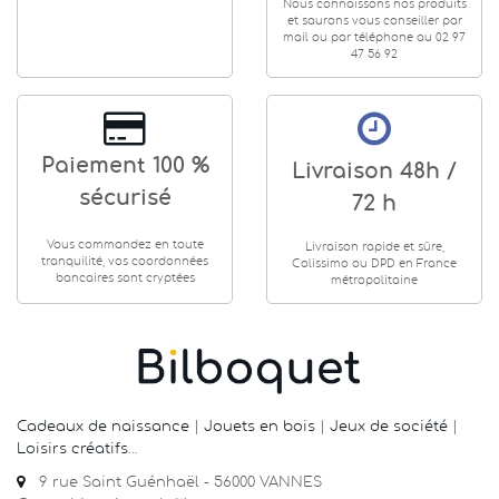
Nous connaissons nos produits
et saurons vous conseiller par
mail ou par téléphone au 02 97
47 56 92
Paiement 100 %
Livraison 48h /
sécurisé
72 h
Vous commandez en toute
Livraison rapide et sûre,
tranquilité, vos coordonnées
Colissimo ou DPD en France
bancaires sont cryptées
métropolitaine
Cadeaux de naissance
|
Jouets en bois
|
Jeux de société
|
Loisirs créatifs
…
9 rue Saint Guénhaël - 56000 VANNES