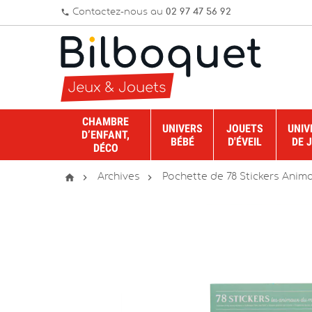
Contactez-nous au
02 97 47 56 92
phone
CHAMBRE
UNIVERS
JOUETS
UNIV
D’ENFANT,
BÉBÉ
D'ÉVEIL
DE 
DÉCO



Archives
Pochette de 78 Stickers Anim