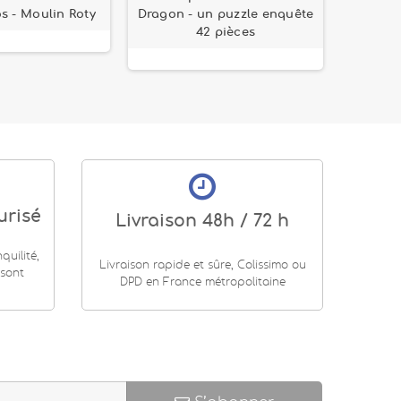
s - Moulin Roty
Dragon - un puzzle enquête
Logiq
42 pièces
urisé
Livraison 48h / 72 h
uilité,
Livraison rapide et sûre, Colissimo ou
 sont
DPD en France métropolitaine