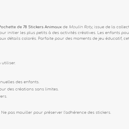
Pochette de 78 Stickers Animaux
de
Moulin Roty
, issue de la colle
our initier les plus petits à des activités créatives. Les enfants p
ux détails colorés. Parfaite pour des moments de jeu éducatif, cet
utiliser.
anuelles des enfants.
our des créations sans limites.
ers.
. Ne pas mouiller pour préserver l’adhérence des stickers.