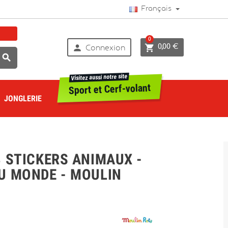
Français
0


0,00 €
Connexion

Visitez aussi notre site
Sport et Cerf-volant
JONGLERIE
 STICKERS ANIMAUX -
U MONDE - MOULIN