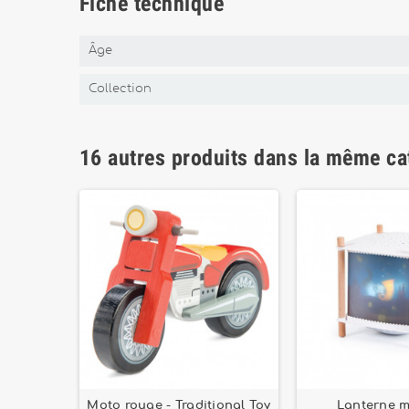
Fiche technique
Âge
Collection
16 autres produits dans la même ca
s de
Moto rouge - Traditional Toy
Lanterne 