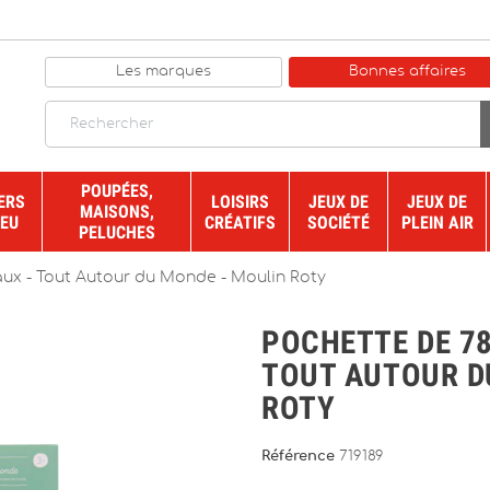
Les marques
Bonnes affaires
POUPÉES,
ERS
LOISIRS
JEUX DE
JEUX DE
MAISONS,
JEU
CRÉATIFS
SOCIÉTÉ
PLEIN AIR
PELUCHES
aux - Tout Autour du Monde - Moulin Roty
POCHETTE DE 78
TOUT AUTOUR D
ROTY
Référence
719189