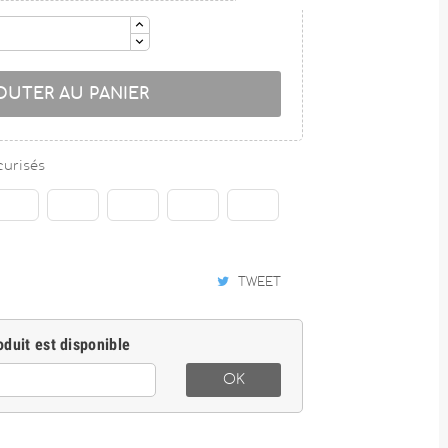
OUTER AU PANIER
curisés
TWEET
duit est disponible
OK