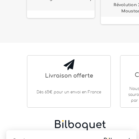
 grand
Révolution 2
36 cm
Mousta
C
Livraison offerte
Nous
Dès 65€ pour un envoi en France
sauro
par 