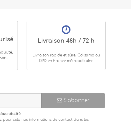
urisé
Livraison 48h / 72 h
uilité,
Livraison rapide et sûre, Colissimo ou
 sont
DPD en France métropolitaine
S’abonner
fidentialité
z pour cela nos informations de contact dans les