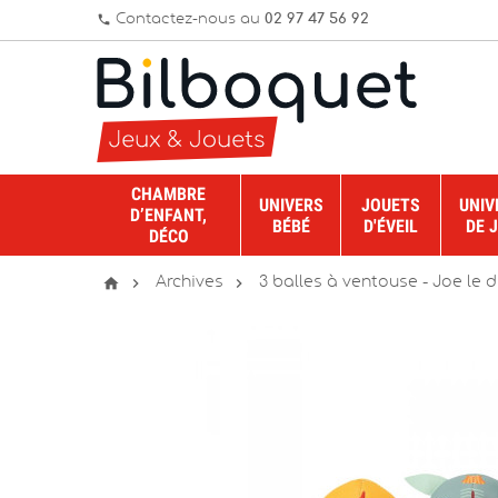
Contactez-nous au
02 97 47 56 92
phone
CHAMBRE
UNIVERS
JOUETS
UNIV
D’ENFANT,
BÉBÉ
D'ÉVEIL
DE 
DÉCO



Archives
3 balles à ventouse - Joe le 