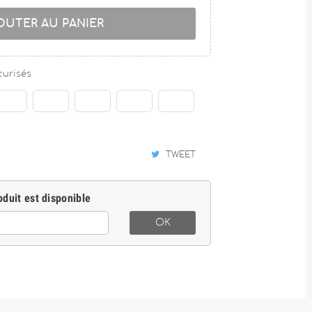
OUTER AU PANIER
curisés
TWEET
duit est disponible
OK