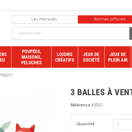
Les marques
Bonnes affaires
POUPÉES,
ERS
LOISIRS
JEUX DE
JEUX DE
MAISONS,
JEU
CRÉATIFS
SOCIÉTÉ
PLEIN AIR
PELUCHES
dragon
3 BALLES À VEN
Référence
83502
Quantité