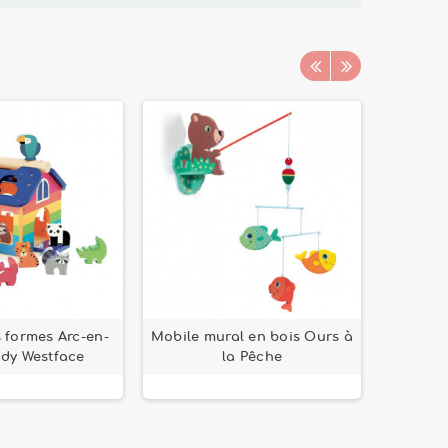
 formes Arc-en-
Mobile mural en bois Ours à
Puzzle 1
ndy Westface
la Pêche
Bal du 