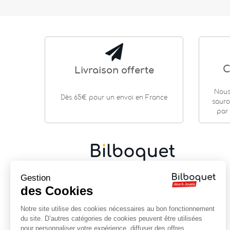
C
Livraison offerte
Nous
Dès 65€ pour un envoi en France
sauro
par 
Gestion
Cadeaux de naissance
|
Jouets en bois
|
Jeux de
société
|
Loisirs créatifs
…
des Cookies
9 rue Saint Guénhaël - 56000 VANNES
Notre site utilise des cookies nécessaires au bon fonctionnement
Centre historique de Vannes
du site. D’autres catégories de cookies peuvent être utilisées
Près de la cathédrale
pour personnaliser votre expérience, diffuser des offres