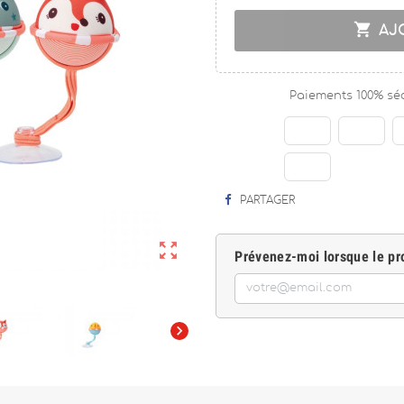

AJ
Paiements 100% sé
PARTAGER

Prévenez-moi lorsque le pro
