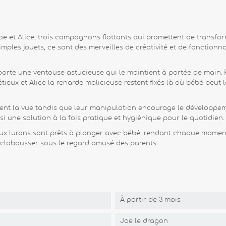
oe et Alice, trois compagnons flottants qui promettent de transfo
mples jouets, ce sont des merveilles de créativité et de fonctionna
orte une ventouse astucieuse qui le maintient à portée de main. Fi
tieux et Alice la renarde malicieuse restent fixés là où bébé peut 
ulent la vue tandis que leur manipulation encourage le développeme
i une solution à la fois pratique et hygiénique pour le quotidien.
ux lurons sont prêts à plonger avec bébé, rendant chaque moment d
'éclabousser sous le regard amusé des parents.
À partir de 3 mois
Joe le dragon