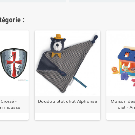
tégorie :
Croisé -
Doudou plat chat Alphonse
Maison des
en mousse
ciel - A