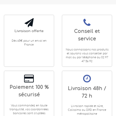
Conseil et
Livraison offerte
service
Dès 65€ pour un envoi en
France
Nous connaissons nos produits
et saurons vous conseiller par
mail ou par téléphone au 02 97
47 56 92
Paiement 100 %
Livraison 48h /
sécurisé
72 h
Vous commandez en toute
Livraison rapide et sûre,
tranquilité, vos coordonnées
Colissimo ou DPD en France
bancaires sont cryptées
métropolitaine