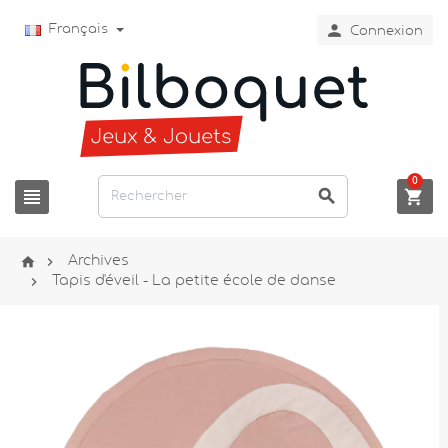

Français
Connexion
0





Archives

Tapis d'éveil - La petite école de danse