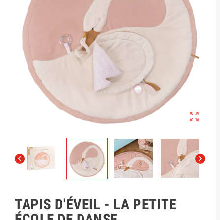



TAPIS D'ÉVEIL - LA PETITE
ÉCOLE DE DANSE