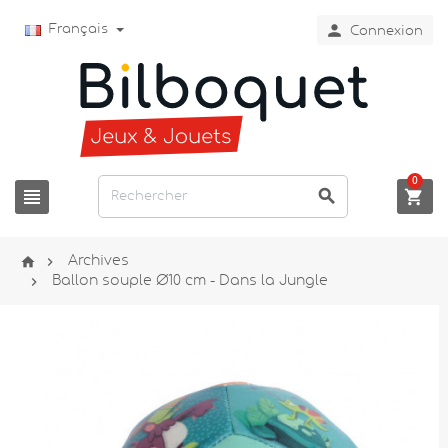

Français
Connexion
0





Archives

Ballon souple Ø10 cm - Dans la Jungle