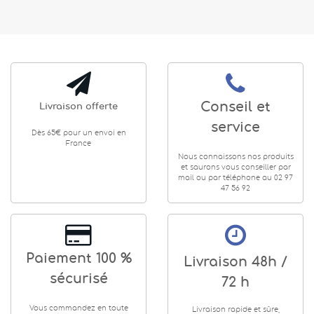
Conseil et
Livraison offerte
service
Dès 65€ pour un envoi en
France
Nous connaissons nos produits
et saurons vous conseiller par
mail ou par téléphone au 02 97
47 56 92
Paiement 100 %
Livraison 48h /
sécurisé
72 h
Vous commandez en toute
Livraison rapide et sûre,