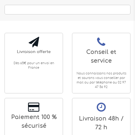
Conseil et
Livraison offerte
service
Dès 65€ pour un envoi en
France
Nous connaissons nos produits
et saurons vous conseiller par
mail ou par téléphone au 02 97
47 56 92
Paiement 100 %
Livraison 48h /
sécurisé
72 h