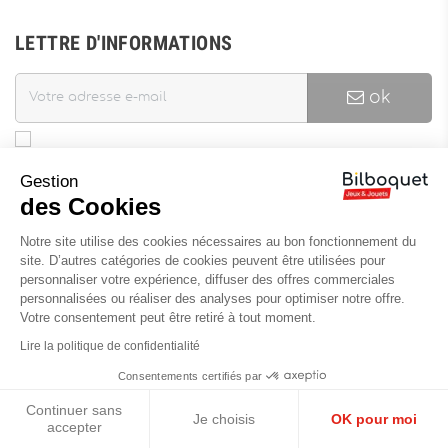
LETTRE D'INFORMATIONS
ok
J'accepte les termes et conditions et la politique de
Gestion
confidentialité
des Cookies
Vous pouvez vous désinscrire à tout moment. Vous trouverez pour
cela nos informations de contact dans les conditions d'utilisation
Notre site utilise des cookies nécessaires au bon fonctionnement du
du site.
site. D’autres catégories de cookies peuvent être utilisées pour
personnaliser votre expérience, diffuser des offres commerciales
INFORMATIONS
personnalisées ou réaliser des analyses pour optimiser notre offre.
Votre consentement peut être retiré à tout moment.
Nouveaux Produits
Lire la politique de confidentialité
Meilleures ventes
Consentements certifiés par
Promotions
Continuer sans
Je choisis
OK pour moi
accepter
Archives produits